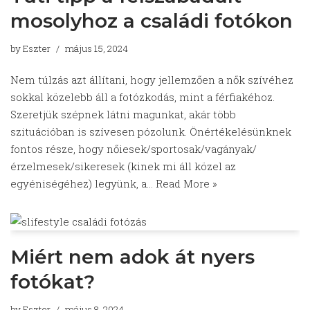
mosolyhoz a családi fotókon
by
Eszter
május 15, 2024
Nem túlzás azt állítani, hogy jellemzően a nők szívéhez
sokkal közelebb áll a fotózkodás, mint a férfiakéhoz.
Szeretjük szépnek látni magunkat, akár több
szituációban is szívesen pózolunk. Önértékelésünknek
fontos része, hogy nőiesek/sportosak/vagányak/
érzelmesek/sikeresek (kinek mi áll közel az
egyéniségéhez) legyünk, a…
Read More »
Miért nem adok át nyers
fotókat?
by
Eszter
május 8, 2024