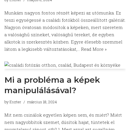
Munkám nagyon fontos részét képezi az utómunka. Ez
teszi egységessé a családi fotókból összeállított galériát.
Nagyon óvatosan módosítok a képeken, mert szeretem
a valósághű színeket, valósághű tereket, de egyben
alkotok is szerkesztés közben. Egyre élesebb szemmel
látom a legkisebb változtatásokat,…
Read More »
Mi a probléma a képek
manipulálásával?
by
Eszter
március 18, 2024
Mit nem csinálok egyetlen képen sem, és miért? Miért
nem nagyobbítok szemet, dúsítok hajat, tüntetek el
nyomtalanul ráncot, stb? 1. Mert azzal azt sugallnám,