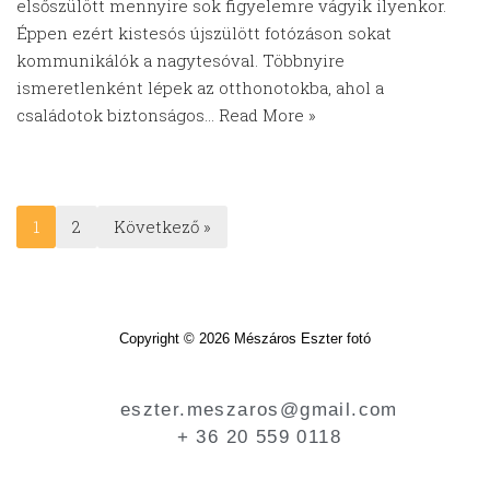
elsőszülött mennyire sok figyelemre vágyik ilyenkor.
Éppen ezért kistesós újszülött fotózáson sokat
kommunikálók a nagytesóval. Többnyire
ismeretlenként lépek az otthonotokba, ahol a
családotok biztonságos…
Read More »
1
2
Következő »
Copyright © 2026 Mészáros Eszter fotó
eszter.meszaros@gmail.com
+ 36 20 559 0118