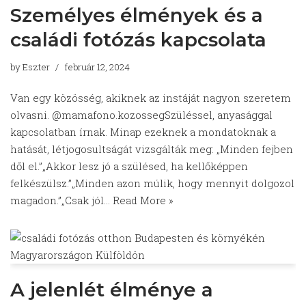
Személyes élmények és a
családi fotózás kapcsolata
by
Eszter
február 12, 2024
Van egy közösség, akiknek az instáját nagyon szeretem
olvasni. @mamafono.kozossegSzüléssel, anyasággal
kapcsolatban írnak. Minap ezeknek a mondatoknak a
hatását, létjogosultságát vizsgálták meg: „Minden fejben
dől el.”„Akkor lesz jó a szülésed, ha kellőképpen
felkészülsz.”„Minden azon múlik, hogy mennyit dolgozol
magadon.”„Csak jól…
Read More »
A jelenlét élménye a