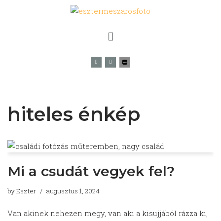
Skip
to
content
hiteles énkép
Mi a csudát vegyek fel?
by
Eszter
augusztus 1, 2024
Van akinek nehezen megy, van aki a kisujjából rázza ki,