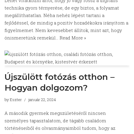
Lehet vitatkozni arról, hogy jó vagy rossz a digitális
technika gyors térnyerése, de egy biztos, a folyamat
megállíthatatlan. Néha nehéz lépést tartani a
fejlődéssel, de mindig a pozitív hozadékokra irányítom a
figyelmemet. Nem kevesebbet állítok, mint azt, hogy
önismeretünk remekül…
Read More »
Újszülött fotózás otthon –
Hogyan dolgozom?
by
Eszter
január 22, 2024
A második gyermek megszületéséről nincsen
személyes tapasztalatom, de tágabb családom
történéseiből és olvasmányaimból tudom, hogy az