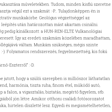
 lyukasztása műveletekben. Tudom, minden kisfiú szeretne
sztja végül ezt a szakmát :-P… Tulajdonképpen én is
tratív munkakörbe. Geológus végzettséggel az
 leépítés után határozottan mást akartam csinálni.
ség pedig kínálkozott: a HUN-REN-ELTE Vulkanológiai
eresett. Így az eredeti szakmám közelében maradhattam,
ollégájává váltam. Munkám szükséges, mégis szinte
:-). Folyamatos rendszerezés, fegyelmezettség, kis fokú
rnő-Eszterről” :-D.
 jutott, hogy a szülői szerepben is milliószor láthatatlan
nd, harmónia, tiszta ruha, finom étel, működő autó,
a falon, a vigasztalás, biztatás, megértő figyelem, stb.
iáiból jön létre. Amikor otthoni családi fotósorozatot
ka, hirtelen díszletté lesz. Egyedi és megismételhetetlen,