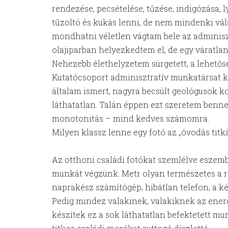
rendezése, pecsételése, tűzése, indigózása,
tűzoltó és kukás lenni, de nem mindenki vála
mondhatni véletlen vágtam bele az adminisz
olajiparban helyezkedtem el, de egy váratlan
Nehezebb élethelyzetem sürgetett, a lehető
Kutatócsoport adminisztratív munkatársat k
általam ismert, nagyra becsült geológusok k
láthatatlan. Talán éppen ezt szeretem benne 
monotonitás – mind kedves számomra.
Milyen klassz lenne egy fotó az „óvodás titká
Az otthoni családi fotókat szemlélve eszembe
munkát végzünk. Metr olyan természetes a re
naprakész számítógép, hibátlan telefon, a kép 
Pedig mindez valakinek, valakiknek az energ
készítek ez a sok láthatatlan befektetett mun