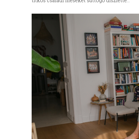
titkos családi meséket suttogó díszletté…