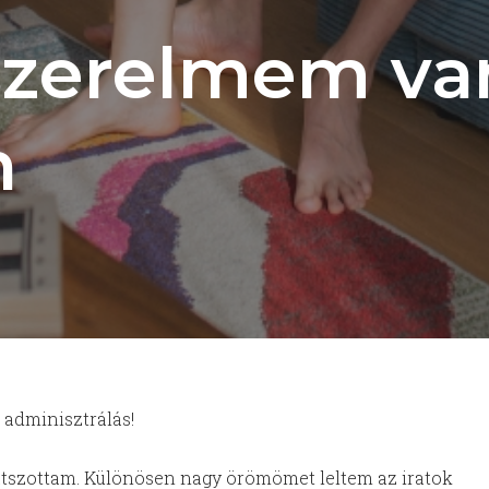
szerelmem va
n
 adminisztrálás!
 játszottam. Különösen nagy örömömet leltem az iratok