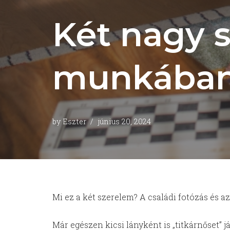
Két nagy 
munkába
by
Eszter
június 20, 2024
Mi ez a két szerelem? A családi fotózás és az
Már egészen kicsi lányként is „titkárnőset”