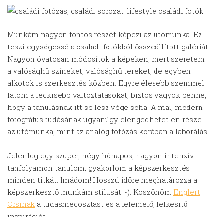
Munkám nagyon fontos részét képezi az utómunka. Ez
teszi egységessé a családi fotókból összeállított galériát.
Nagyon óvatosan módosítok a képeken, mert szeretem
a valósághű színeket, valósághű tereket, de egyben
alkotok is szerkesztés közben. Egyre élesebb szemmel
látom a legkisebb változtatásokat, biztos vagyok benne,
hogy a tanulásnak itt se lesz vége soha. A mai, modern
fotográfus tudásának ugyanúgy elengedhetetlen része
az utómunka, mint az analóg fotózás korában a laborálás.
Jelenleg egy szuper, négy hónapos, nagyon intenzív
tanfolyamon tanulom, gyakorlom a képszerkesztés
minden titkát. Imádom! Hosszú időre meghatározza a
képszerkesztő munkám stílusát :-). Köszönöm
Englert
Orsinak
a tudásmegosztást és a felemelő, lelkesítő
inspirációt!