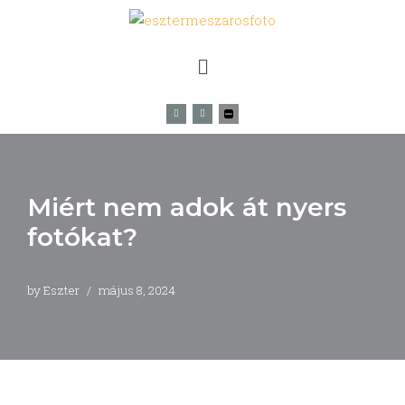
Skip
to
content
Miért nem adok át nyers
fotókat?
by
Eszter
május 8, 2024