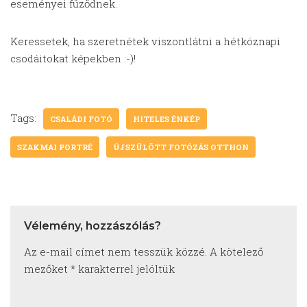
eseményei fűződnek.
Keressetek, ha szeretnétek viszontlátni a hétköznapi
csodáitokat képekben :-)!
Tags:
CSALÁDI FOTÓ
HITELES ÉNKÉP
SZAKMAI PORTRÉ
ÚJSZÜLÖTT FOTÓZÁS OTTHON
Vélemény, hozzászólás?
Az e-mail címet nem tesszük közzé.
A kötelező
mezőket
*
karakterrel jelöltük