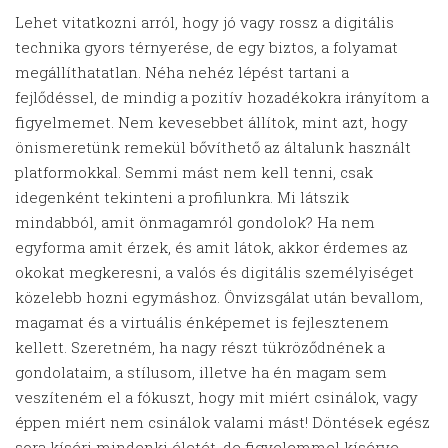
Lehet vitatkozni arról, hogy jó vagy rossz a digitális
technika gyors térnyerése, de egy biztos, a folyamat
megállíthatatlan. Néha nehéz lépést tartani a
fejlődéssel, de mindig a pozitív hozadékokra irányítom a
figyelmemet. Nem kevesebbet állítok, mint azt, hogy
önismeretünk remekül bővíthető az általunk használt
platformokkal. Semmi mást nem kell tenni, csak
idegenként tekinteni a profilunkra. Mi látszik
mindabból, amit önmagamról gondolok? Ha nem
egyforma amit érzek, és amit látok, akkor érdemes az
okokat megkeresni, a valós és digitális személyiséget
közelebb hozni egymáshoz. Önvizsgálat után bevallom,
magamat és a virtuális énképemet is fejlesztenem
kellett. Szeretném, ha nagy részt tükröződnének a
gondolataim, a stílusom, illetve ha én magam sem
veszíteném el a fókuszt, hogy mit miért csinálok, vagy
éppen miért nem csinálok valami mást! Döntések egész
sora kíséri mindenki életét, de figyelemmel kísérve