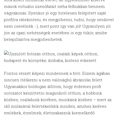
mások virtuális üzenőfalait néha felbukkan bennem
vágyakozás. Ilyenkor jó egy hitelesen felépített saját
profilra rátekinteni, és megpihenni, tudni, hogy senkivel
nem cserélnék :-), mert pont így van jól! Ugyanilyen jól
jön az igazi nehézségek esetében is egy tükör, amibe
belepillantva megpihenhetek.
Fontos részét képezi mindennek a fotó. Eszem ágában
sincsen ítélkezni a nem valósághű ábrázolás felett.
Ugyanakkor boldogan állítom, hogy érdemes profi
sorozatot készíttetni magunkról otthon, a hobbink
közben, családunk körében, munkánk közben – mert az
idő múlásával felértékelődik minden, amihez kedves
emlékek, érzelmek, életszakaszok kiemelkedő