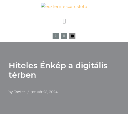
Skip
to
content
Hiteles Énkép a digitális
térben
by
Eszter
január 23, 2024