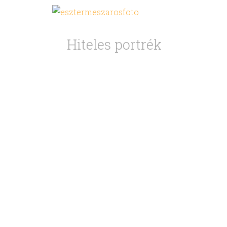
Skip
Hiteles portrék
to
content